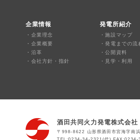
企業情報
発電所紹介
企業理念
施設マップ
企業概要
発電までの流
沿革
公開資料
会社方針・指針
見学・利用
酒田共同火力発電株式会社
〒998-8622
山形県酒田市宮海字南浜
TEL:0234-34-2321(代)
FAX:0234-