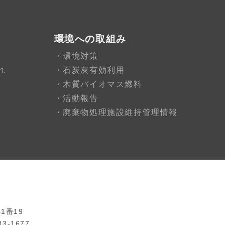
環境への取組み
環境対策
れ
石炭灰有効利用
木質バイオマス燃料
活動報告
廃棄物処理施設維持管理情報
1番19
33-1677